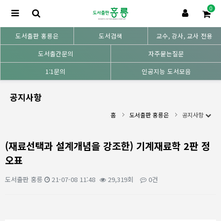
0
도서출판 홍릉은
도서검색
교수, 강사, 교사 전용
도서출간문의
자주묻는질문
1:1문의
인공지능 도서모음
공지사항
홈
도서출판 홍릉은
공지사항
(재료선택과 설계개념을 강조한) 기계재료학 2판 정
오표
도서출판 홍릉
21-07-08 11:48
29,319회
0건
본문