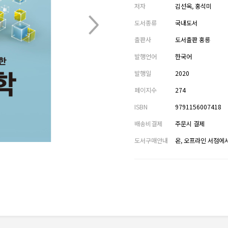
저자
김선옥, 홍석미
도서종류
국내도서
출판사
도서출판 홍릉
발행언어
한국어
발행일
2020
페이지수
274
ISBN
9791156007418
배송비결제
주문시 결제
도서구매안내
온, 오프라인 서점에서