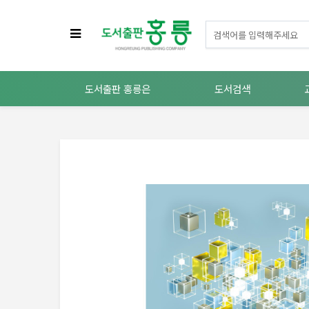
도서출판 홍릉은
도서검색