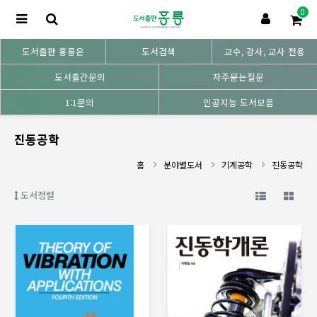
0
도서출판 홍릉은
도서검색
교수, 강사, 교사 전용
도서출간문의
자주묻는질문
1:1문의
인공지능 도서모음
진동공학
홈
분야별도서
기계공학
진동공학
도서정렬