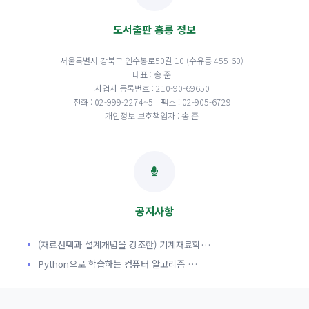
도서출판 홍릉 정보
서울특별시 강북구 인수봉로50길 10 (수유동 455-60)
대표 : 송 준
사업자 등록번호 : 210-90-69650
전화 : 02-999-2274~5
팩스 : 02-905-6729
개인정보 보호책임자 : 송 준
공지사항
(재료선택과 설계개념을 강조한) 기계재료학…
Python으로 학습하는 컴퓨터 알고리즘 …