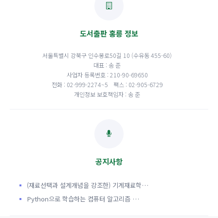
도서출판 홍릉 정보
서울특별시 강북구 인수봉로50길 10 (수유동 455-60)
대표 : 송 준
사업자 등록번호 : 210-90-69650
전화 : 02-999-2274~5
팩스 : 02-905-6729
개인정보 보호책임자 : 송 준
공지사항
(재료선택과 설계개념을 강조한) 기계재료학…
Python으로 학습하는 컴퓨터 알고리즘 …