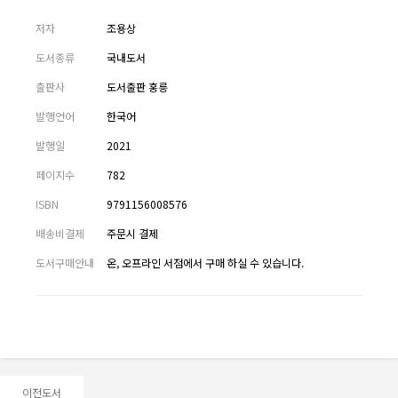
저자
조용상
도서종류
국내도서
출판사
도서출판 홍릉
발행언어
한국어
발행일
2021
페이지수
782
ISBN
9791156008576
배송비결제
주문시 결제
도서구매안내
온, 오프라인 서점에서 구매 하실 수 있습니다.
이전도서