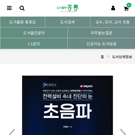
0
도서출판 홍릉은
도서검색
교수, 강사, 교사 전용
도서출간문의
자주묻는질문
1:1문의
인공지능 도서모음
홈
도서상세정보