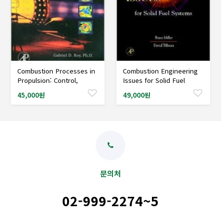
Combustion Processes in
Combustion Engineering
샘플도서신청
샘플도서신청
Propulsion: Control,
Issues for Solid Fuel
Noise, and Pulse
Systems
45,000원
49,000원
Detonation
문의처
02-999-2274~5