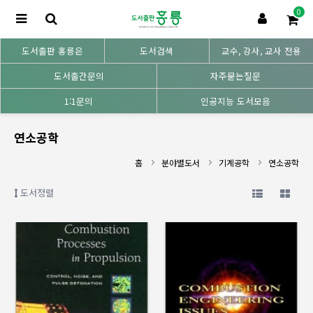
0
도서출판 홍릉은
도서검색
교수, 강사, 교사 전용
도서출간문의
자주묻는질문
1:1문의
인공지능 도서모음
연소공학
홈
분야별도서
기계공학
연소공학
도서정렬