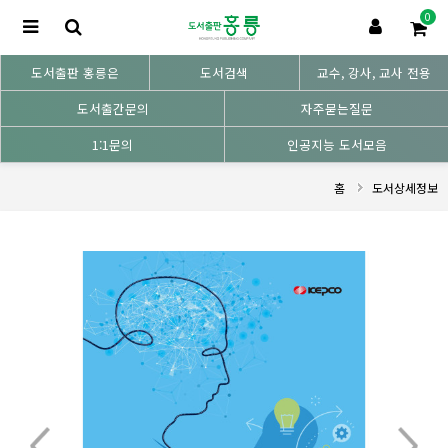
0
도서출판 홍릉은
도서검색
교수, 강사, 교사 전용
도서출간문의
자주묻는질문
1:1문의
인공지능 도서모음
홈
도서상세정보