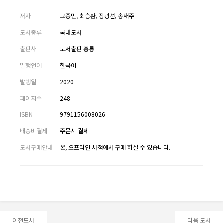
저자
고종민, 최승환, 장광선, 송재주
도서종류
국내도서
출판사
도서출판 홍릉
발행언어
한국어
발행일
2020
페이지수
248
ISBN
9791156008026
배송비결제
주문시 결제
도서구매안내
온, 오프라인 서점에서 구매 하실 수 있습니다.
이전도서
다음 도서