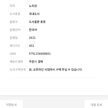
저자
노희성
도서종류
국내도서
출판사
도서출판 홍릉
발행언어
한국어
발행일
2021
페이지수
432
ISBN
9791156008651
배송비결제
주문시 결제
도서구매안내
온, 오프라인 서점에서 구매 하실 수 있습니다.
이전도서
다음 도서