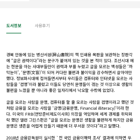
도서정보
사용후기
경북 안동에 있는 병산서원(屛山書院)의 책 인쇄용 목판을 보관하는 장판각
에 “글은 권력이다”라는 문구가 붙여져 있는 것을 본 적이 있다. 조선시대 에
는 한문을 아는 사대부들만이 권력과 부를 누렸고 글을 모르는 백성들은 ‘까
막눈이’, ‘문맹(文盲)’이 되어 커다란 불편과 불이익을 감수하면서 살아야만
했다. 정보화시대에 접어들면서부터 우리들은 컴퓨터와 인터넷을 모르는 사
람들을 ‘컴맹’이라 불렀고 이들도 당연히 문맹들이 겪는 것 이상으로 생활의
불편을 느꼈을 뿐 아니라 좋은 일자리에서 낙오할 수밖에 없었다.
글을 모르는 사람을 문맹, 컴퓨터를 할 줄 모르는 사람을 컴맹이라고 했던 것
처럼 금융을 모르는 사람을 ‘금맹(금융문맹, Financial illiteracy)’이라 한
다. 미국의 FRB(연방준비제도이사회) 의장을 역임하며 세계 경제를 쥐락펴
락 했던 앨런 그린스펀은 “글을 모르는 문맹은 생활을 불편하게 하지만 금융
문맹은 생존을 어렵게 만들기 때문에 더 무서운 것이다”라고 말했다.
2018년 금융감독원이 실시한 `전 국민 금융이해력 조사‘ 결과에 의하면 우