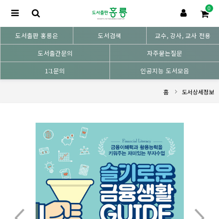
0
도서출판 홍릉은
도서검색
교수, 강사, 교사 전용
도서출간문의
자주묻는질문
1:1문의
인공지능 도서모음
홈
도서상세정보