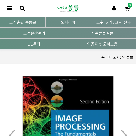
0
도서출판 홍릉은
도서검색
교수, 강사, 교사 전용
도서출간문의
자주묻는질문
1:1문의
인공지능 도서모음
홈
도서상세정보