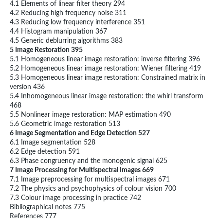
4.1 Elements of linear filter theory 294
4.2 Reducing high frequency noise 311
4.3 Reducing low frequency interference 351
4.4 Histogram manipulation 367
4.5 Generic deblurring algorithms 383
5 Image Restoration 395
5.1 Homogeneous linear image restoration: inverse filtering 396
5.2 Homogeneous linear image restoration: Wiener filtering 419
5.3 Homogeneous linear image restoration: Constrained matrix in
version 436
5.4 Inhomogeneous linear image restoration: the whirl transform
468
5.5 Nonlinear image restoration: MAP estimation 490
5.6 Geometric image restoration 513
6 Image Segmentation and Edge Detection 527
6.1 Image segmentation 528
6.2 Edge detection 591
6.3 Phase congruency and the monogenic signal 625
7 Image Processing for Multispectral Images 669
7.1 Image preprocessing for multispectral images 671
7.2 The physics and psychophysics of colour vision 700
7.3 Colour image processing in practice 742
Bibliographical notes 775
References 777