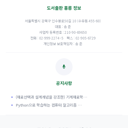
도서출판 홍릉 정보
서울특별시 강북구 인수봉로50길 10 (수유동 455-60)
대표 : 송 준
사업자 등록번호 : 210-90-69650
전화 : 02-999-2274~5
팩스 : 02-905-6729
개인정보 보호책임자 : 송 준
공지사항
(재료선택과 설계개념을 강조한) 기계재료학…
Python으로 학습하는 컴퓨터 알고리즘 …