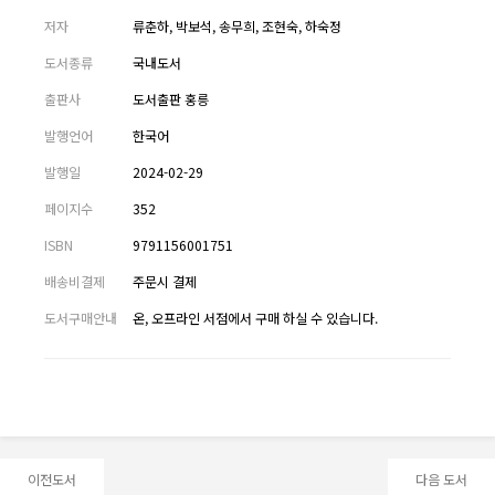
저자
류춘하, 박보석, 송무희, 조현숙, 하숙정
도서종류
국내도서
출판사
도서출판 홍릉
발행언어
한국어
발행일
2024-02-29
페이지수
352
ISBN
9791156001751
배송비결제
주문시 결제
도서구매안내
온, 오프라인 서점에서 구매 하실 수 있습니다.
이전도서
다음 도서