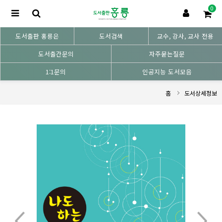
0
도서출판 홍릉은
도서검색
교수, 강사, 교사 전용
도서출간문의
자주묻는질문
1:1문의
인공지능 도서모음
홈
도서상세정보