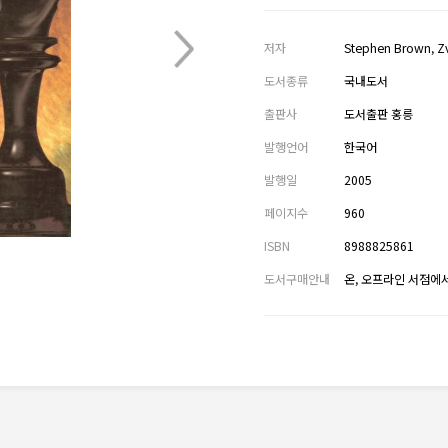
저자
Stephen Brown, 
도서종류
국내도서
출판사
도서출판 홍릉
발행언어
한국어
발행일
2005
페이지수
960
ISBN
8988825861
도서구매안내
온, 오프라인 서점에서