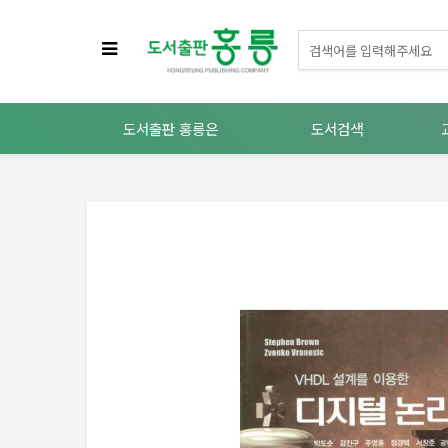
도서출판 홍릉은
도서검색