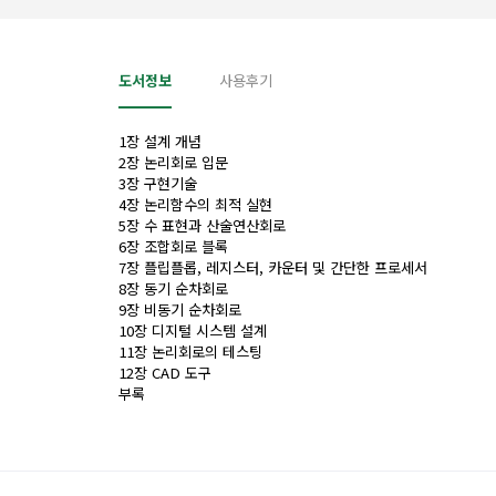
도서정보
사용후기
1장 설계 개념
2장 논리회로 입문
3장 구현기술
4장 논리함수의 최적 실현
5장 수 표현과 산술연산회로
6장 조합회로 블록
7장 플립플롭, 레지스터, 카운터 및 간단한 프로세서
8장 동기 순차회로
9장 비동기 순차회로
10장 디지털 시스템 설계
11장 논리회로의 테스팅
12장 CAD 도구
부록