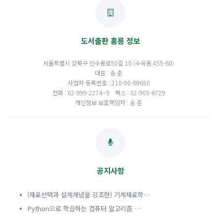
도서출판 홍릉 정보
서울특별시 강북구 인수봉로50길 10 (수유동 455-60)
대표 : 송 준
사업자 등록번호 : 210-90-69650
전화 : 02-999-2274~5
팩스 : 02-905-6729
개인정보 보호책임자 : 송 준
공지사항
(재료선택과 설계개념을 강조한) 기계재료학…
Python으로 학습하는 컴퓨터 알고리즘 …