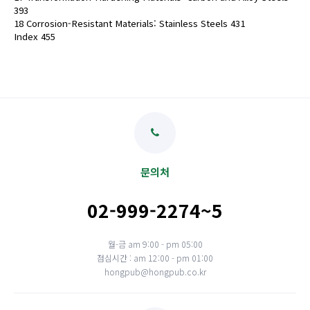
393
18 Corrosion-Resistant Materials: Stainless Steels 431
Index 455
문의처
02-999-2274~5
월-금 am 9:00 - pm 05:00
점심시간 : am 12:00 - pm 01:00
hongpub@hongpub.co.kr