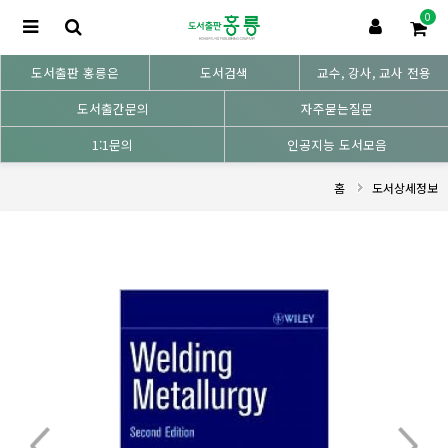
0
도서출판 홍릉은
도서검색
교수, 강사, 교사 전용
도서출간문의
자주묻는질문
1:1문의
인공지능 도서모음
홈
도서상세정보