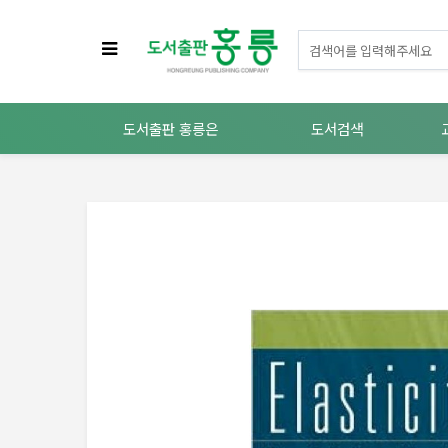
도서출판 홍릉은
도서검색