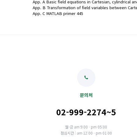
App. A Basic field equations in Cartesian, cylindrical a
App. B Transformation of field variables between Carte
App. C MATLAB primer 445
문의처
02-999-2274~5
월-금 am 9:00 - pm 05:00
점심시간 : am 12:00 - pm 01:00