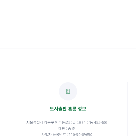
도서출판 홍릉 정보
서울특별시 강북구 인수봉로50길 10 (수유동 455-60)
대표 : 송 준
사업자 등록번호 : 210-90-69650