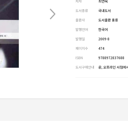
저자
최연욱
도서종류
국내도서
출판사
도서출판 홍릉
발행언어
한국어
발행일
2009-8
페이지수
474
ISBN
9788972837688
도서구매안내
온, 오프라인 서점에서