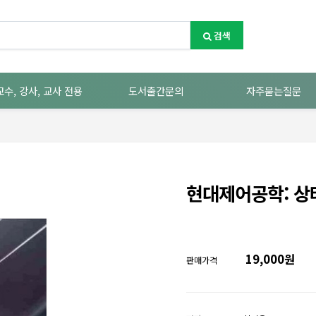
검색
교수, 강사, 교사 전용
도서출간문의
자주묻는질문
현대제어공학: 상
19,000원
판매가격