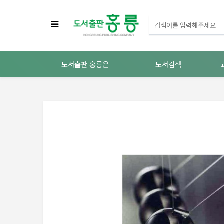
도서출판 홍릉은
도서검색