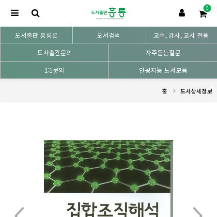
0
도서출판 홍릉은
도서검색
교수, 강사, 교사 전용
도서출간문의
자주묻는질문
1:1문의
인공지능 도서모음
홈
도서상세정보