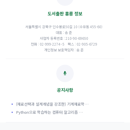
도서출판 홍릉 정보
서울특별시 강북구 인수봉로50길 10 (수유동 455-60)
대표 : 송 준
사업자 등록번호 : 210-90-69650
전화 : 02-999-2274~5
팩스 : 02-905-6729
개인정보 보호책임자 : 송 준
공지사항
(재료선택과 설계개념을 강조한) 기계재료학…
Python으로 학습하는 컴퓨터 알고리즘 …