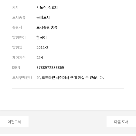
저자
박노진, 정효태
도서종류
국내도서
출판사
도서출판 홍릉
발행언어
한국어
발행일
2011-2
페이지수
254
ISBN
9788972838869
도서구매안내
온, 오프라인 서점에서 구매 하실 수 있습니다.
이전도서
다음 도서