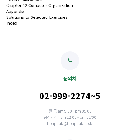
Chapter 12 Computer Organization
Appendix
Solutions to Selected Exercises
Index
문의처
02-999-2274~5
월-금 am 9:00 - pm 05:00
점심시간 : am 12:00 - pm 01:00
hongpub@hongpub.co.kr