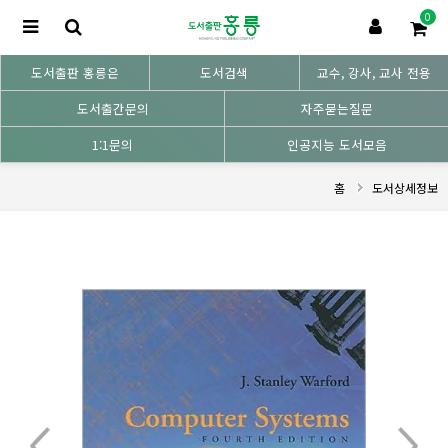
0
도서출판 홍릉은
도서검색
교수, 강사, 교사 전용
도서출간문의
자주묻는질문
1:1문의
인공지능 도서모음
홈
도서상세정보