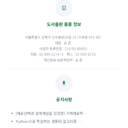
도서출판 홍릉 정보
서울특별시 강북구 인수봉로50길 10 (수유동 455-60)
대표 : 송 준
사업자 등록번호 : 210-90-69650
전화 : 02-999-2274~5
팩스 : 02-905-6729
개인정보 보호책임자 : 송 준
공지사항
(재료선택과 설계개념을 강조한) 기계재료학…
Python으로 학습하는 컴퓨터 알고리즘 …