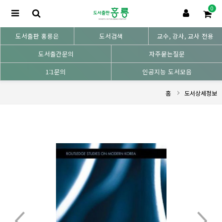
0
도서출판 홍릉은
도서검색
교수, 강사, 교사 전용
도서출간문의
자주묻는질문
1:1문의
인공지능 도서모음
홈
도서상세정보