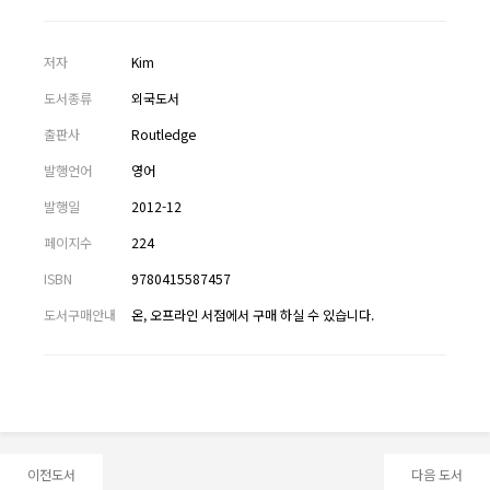
저자
Kim
도서종류
외국도서
출판사
Routledge
발행언어
영어
발행일
2012-12
페이지수
224
ISBN
9780415587457
도서구매안내
온, 오프라인 서점에서 구매 하실 수 있습니다.
이전도서
다음 도서