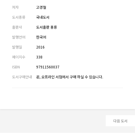
저자
고경철
도서종류
국내도서
출판사
도서출판 홍릉
발행언어
한국어
발행일
2016
페이지수
338
ISBN
97911560037
도서구매안내
온, 오프라인 서점에서 구매 하실 수 있습니다.
다음 도서