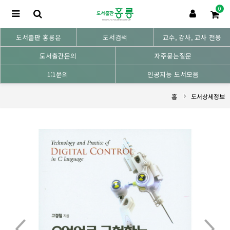
0
도서출판 홍릉은
도서검색
교수, 강사, 교사 전용
도서출간문의
자주묻는질문
1:1문의
인공지능 도서모음
홈
도서상세정보