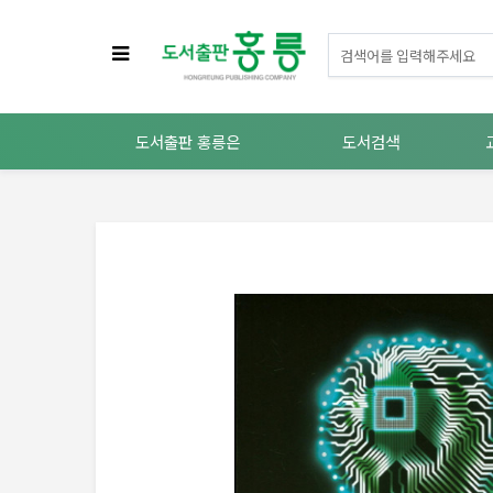
도서출판 홍릉은
도서검색