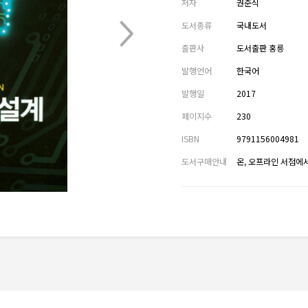
저자
권준식
도서종류
국내도서
출판사
도서출판 홍릉
발행언어
한국어
발행일
2017
페이지수
230
ISBN
9791156004981
도서구매안내
온, 오프라인 서점에서