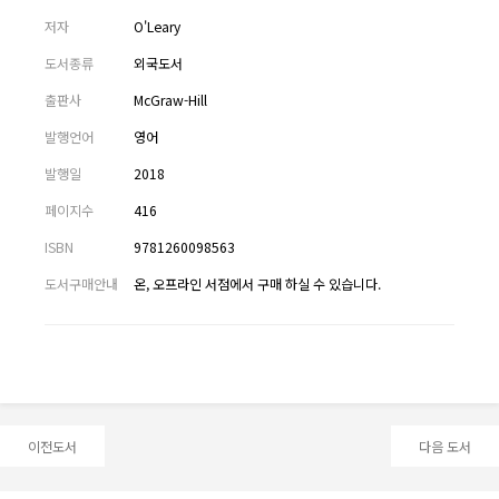
저자
O'Leary
도서종류
외국도서
출판사
McGraw-Hill
발행언어
영어
발행일
2018
페이지수
416
ISBN
9781260098563
도서구매안내
온, 오프라인 서점에서 구매 하실 수 있습니다.
이전도서
다음 도서