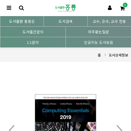
0
도서출판 홍릉은
도서검색
교수, 강사, 교사 전용
도서출간문의
자주묻는질문
1:1문의
인공지능 도서모음
홈
도서상세정보