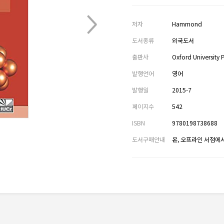
저자
Hammond
도서종류
외국도서
출판사
Oxford University 
발행언어
영어
발행일
2015-7
페이지수
542
ISBN
9780198738688
도서구매안내
온, 오프라인 서점에서