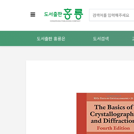
도서출판 홍릉은
도서검색