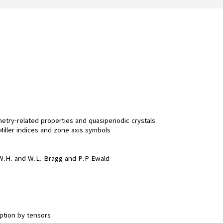
etry-related properties and quasiperiodic crystals
 Miller indices and zone axis symbols
, W.H. and W.L. Bragg and P.P Ewald
iption by tensors