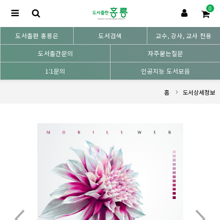
0
도서출판 홍릉은
도서검색
교수, 강사, 교사 전용
도서출간문의
자주묻는질문
1:1문의
인공지능 도서모음
홈
도서상세정보