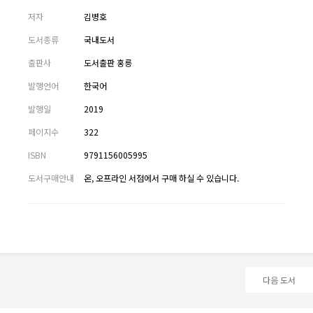
저자
김병호
도서종류
국내도서
출판사
도서출판 홍릉
발행언어
한국어
발행일
2019
페이지수
322
ISBN
9791156005995
도서구매안내
온, 오프라인 서점에서 구매 하실 수 있습니다.
다음 도서