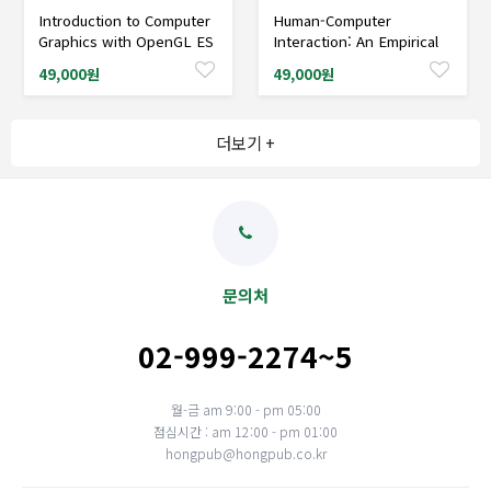
Introduction to Computer
Human-Computer
샘플도서신청
샘플도서신청
Graphics with OpenGL ES
Interaction: An Empirical
Research Perspective
49,000원
49,000원
더보기 +
문의처
02-999-2274~5
월-금 am 9:00 - pm 05:00
점심시간 : am 12:00 - pm 01:00
hongpub@hongpub.co.kr