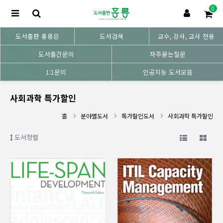
0
도서출판 홍릉은
도서검색
교수, 강사, 교사 전용
도서출간문의
자주묻는질문
1:1문의
인공지능 도서모음
사회과학 특가할인
홈
분야별도서
특가할인도서
사회과학 특가할인
도서정렬