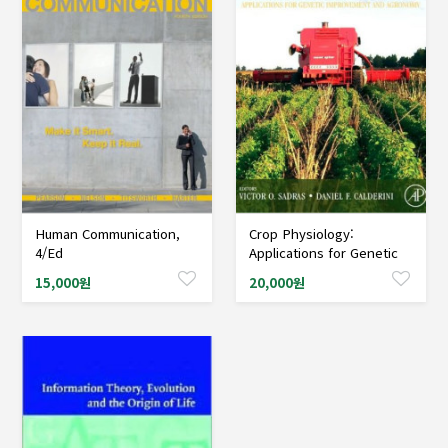
Human Communication,
Crop Physiology:
샘플도서신청
샘플도서신청
4/Ed
Applications for Genetic
Improvement and
15,000원
20,000원
Agronomy