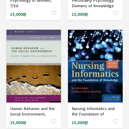
Psychology of Women,
Personality Psychology:
샘플도서신청
샘플도서신청
7/Ed
Domains of Knowledge
About Human Nature,
15,000원
15,000원
4/Ed
Human Behavior and the
Nursing Informatics and
샘플도서신청
샘플도서신청
Social Environment,
the Foundation of
Macro Level: Groups,
Knowledge, 2/Ed
15,000원
15,000원
Communities, and