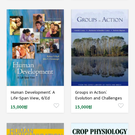
Organizations, 2/Ed
Human Development: A
Groups in Action:
샘플도서신청
샘플도서신청
Life-Span View, 6/Ed
Evolution and Challenges
15,000원
15,000원