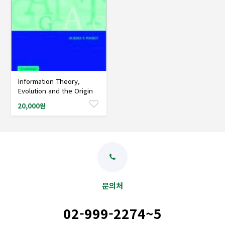
Information Theory,
샘플도서신청
Evolution and the Origin
of Life, 2/Ed
20,000원
문의처
02-999-2274~5