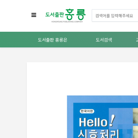
도서출판 홍릉은
도서검색