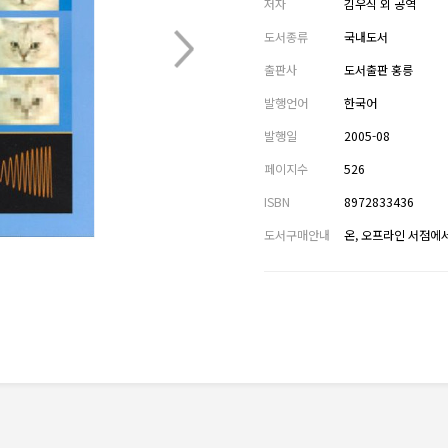
저자
김우식 외 공역
도서종류
국내도서
출판사
도서출판 홍릉
발행언어
한국어
발행일
2005-08
페이지수
526
ISBN
8972833436
도서구매안내
온, 오프라인 서점에서