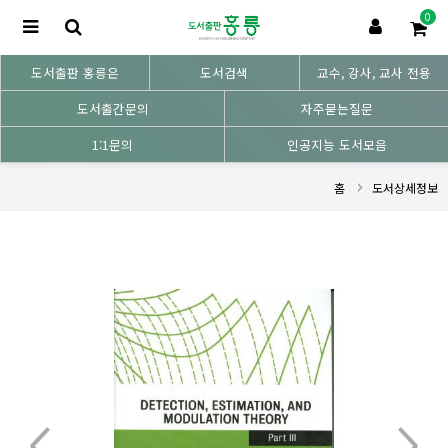
0
도서출판 홍릉은
도서검색
교수, 강사, 교사 전용
도서출간문의
자주묻는질문
1:1문의
인공지능 도서모음
홈
도서상세정보