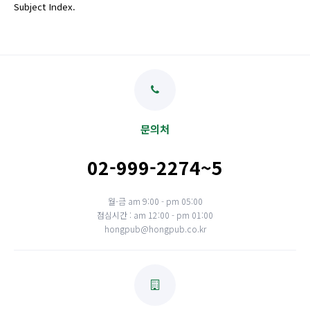
Subject Index.
문의처
02-999-2274~5
월-금 am 9:00 - pm 05:00
점심시간 : am 12:00 - pm 01:00
hongpub@hongpub.co.kr