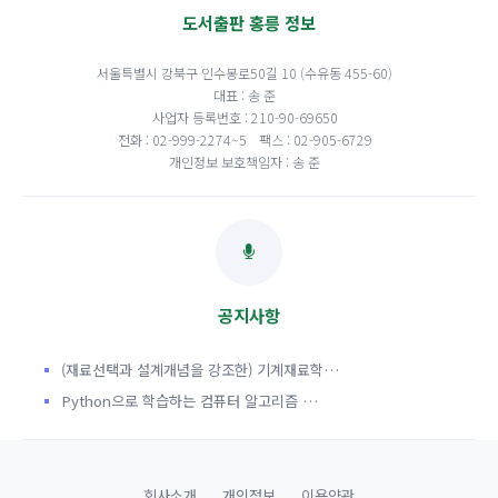
도서출판 홍릉 정보
서울특별시 강북구 인수봉로50길 10 (수유동 455-60)
대표 : 송 준
사업자 등록번호 : 210-90-69650
전화 : 02-999-2274~5
팩스 : 02-905-6729
개인정보 보호책임자 : 송 준
공지사항
(재료선택과 설계개념을 강조한) 기계재료학…
Python으로 학습하는 컴퓨터 알고리즘 …
회사소개
개인정보
이용약관