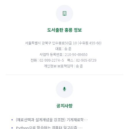
도서출판 홍릉 정보
서울특별시 강북구 인수봉로50길 10 (수유동 455-60)
대표 : 송 준
사업자 등록번호 : 210-90-69650
전화 : 02-999-2274~5
팩스 : 02-905-6729
개인정보 보호책임자 : 송 준
공지사항
(재료선택과 설계개념을 강조한) 기계재료학…
Python으로 학습하는 컴퓨터 알고리즘 …