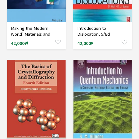
Making the Modern
Introduction to
샘플도서신청
샘플도서신청
World: Materials and
Dislocation, 5/Ed
Dematerialization
42,000원
42,000원