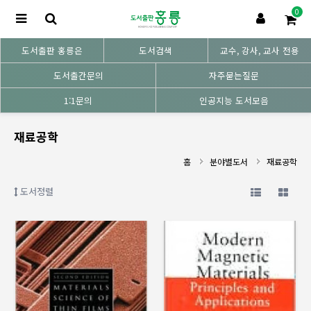
0
도서출판 홍릉은
도서검색
교수, 강사, 교사 전용
도서출간문의
자주묻는질문
1:1문의
인공지능 도서모음
재료공학
홈
분야별도서
재료공학
도서정렬