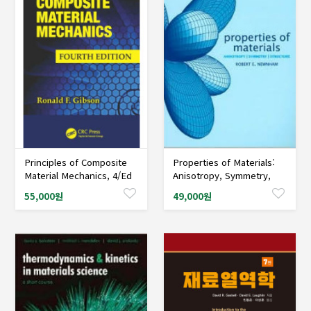
Principles of Composite
Properties of Materials:
샘플도서신청
샘플도서신청
Material Mechanics, 4/Ed
Anisotropy, Symmetry,
Structure
55,000원
49,000원