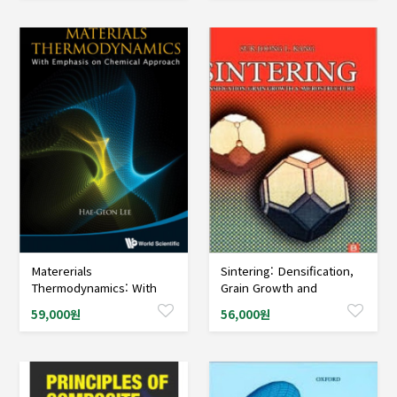
Matererials
Sintering: Densification,
샘플도서신청
샘플도서신청
Thermodynamics: With
Grain Growth and
Emphasis on Chemical
Microstructure
59,000원
56,000원
Approach