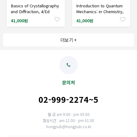
Basics of Crystallography
Introduction to Quantum
샘플도서신청
샘플도서신청
and Diffraction, 4/Ed
Mechanics: in Chemistry,
Materials Science, and
41,000원
41,000원
Biology
더보기 +
문의처
02-999-2274~5
월-금 am 9:00 - pm 05:00
점심시간 : am 12:00 - pm 01:00
hongpub@hongpub.co.kr