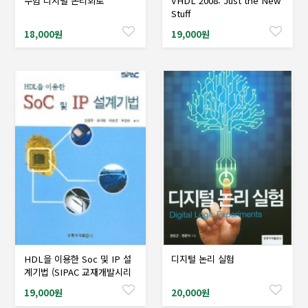
수험 디지털 논리회로
VHDL 2008: Just the New
샘플도서신청
샘플도서신청
Stuff
18,000원
19,000원
HDL을 이용한 Soc 및 IP 설
디지털 논리 실험
샘플도서신청
샘플도서신청
계기법 (SIPAC 교재개발시리
즈)
19,000원
20,000원