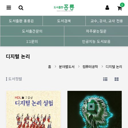
0
도서출판 홍릉은
도서검색
교수, 강사, 교사 전용
도서출간문의
자주묻는질문
1:1문의
인공지능 도서모음
디지털 논리
홈
분야별도서
컴퓨터공학
디지털 논리
도서정렬