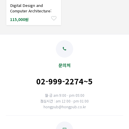
Digital Design and
샘플도서신청
Computer Architecture:
RISC-V Edition
115,000원
문의처
02-999-2274~5
월-금 am 9:00 - pm 05:00
점심시간 : am 12:00 - pm 01:00
hongpub@hongpub.co.kr