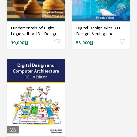
Fundamentals of Digital
Digital Design with RTL
샘플도서신청
샘플도서신청
Logic with VHDL Design,
Design, Verilog and
3/Ed
VHDL, 2/Ed
39,000원
55,000원