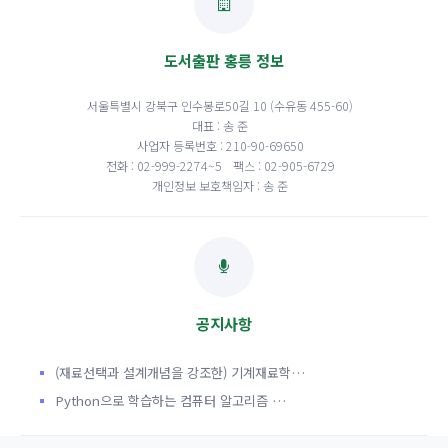
도서출판 홍릉 정보
서울특별시 강북구 인수봉로50길 10 (수유동 455-60)
대표 : 송 준
사업자 등록번호 : 210-90-69650
전화 : 02-999-2274~5
팩스 : 02-905-6729
개인정보 보호책임자 : 송 준
공지사항
(재료선택과 설계개념을 강조한) 기계재료학…
Python으로 학습하는 컴퓨터 알고리즘 …